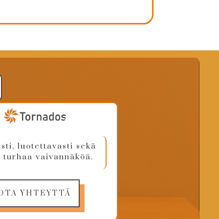
ti, luotettavasti sekä
 turhaa vaivannäköä.
OTA YHTEYTTÄ