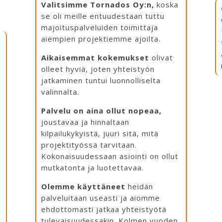
Valitsimme Tornados Oy:n,
koska
se oli meille entuudestaan tuttu
majoituspalveluiden toimittaja
aiempien projektiemme ajoilta.
Aikaisemmat kokemukset
olivat
olleet hyviä, joten yhteistyön
jatkaminen tuntui luonnolliselta
valinnalta.
Palvelu on aina ollut nopeaa,
joustavaa ja hinnaltaan
kilpailukykyistä, juuri sitä, mitä
projektityössä tarvitaan.
Kokonaisuudessaan asiointi on ollut
mutkatonta ja luotettavaa.
Olemme käyttäneet
heidän
palveluitaan useasti ja aiomme
ehdottomasti jatkaa yhteistyötä
tulevaisuudessakin. Kolmen vuoden