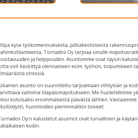
Olipa kyse työkomennuksesta, pitkäkestoisesta rakennusproje
vahinkotilanteesta, Tornados Oy tarjoaa sinulle majoitusra
joustavuuden ja helppouden. Asuntomme ovat täysin kalustettu
jotta voit keskittyä olennaiseen esim. työhön, toipumiseen ta
ylmääräistä stressiä.
Jokainen asunto on suunniteltu tarjoamaan viihtyisän ja kod
tarvittava valmiina tilapäismajoitukseen. Me huolehdimme yks
olosi kotoisaksi ensimmäisestä päivästä lähtien. Vastaamme j
yksilöidysti, huomioiden pienimmätkin toiveet.
Tornados Oy:n kalustetut asunnot ovat turvallinen ja käytännö
äliaikaisen kodin.