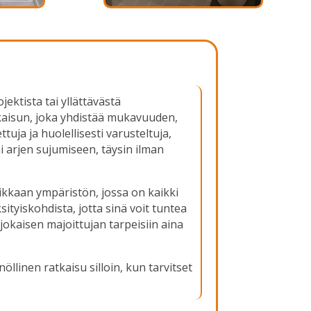
ktista tai yllättävästä
tkaisun, joka yhdistää mukavuuden,
ja ja huolellisesti varusteltuja,
i arjen sujumiseen, täysin ilman
ikkaan ympäristön, jossa on kaikki
ityiskohdista, jotta sinä voit tuntea
okaisen majoittujan tarpeisiin aina
llinen ratkaisu silloin, kun tarvitset