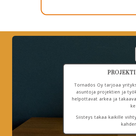
PROJEKT
Tornados Oy tarjoaa yrityksi
asuntoja projektien ja ty
helpottavat arkea ja takaa
ke
Siisteys takaa kaikille vi
kahden