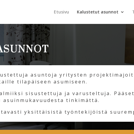
Etusivu
Kalustetut asunnot
ASUNNOT
lustettuja asuntoja yritysten projektimajoi
aille tilapäiseen asumiseen.
lmiiksi sisustettuja ja varusteltuja. Pääs
i asuinmukavuudesta tinkimättä.
avasti yksittäisistä työntekijöistä suuremp