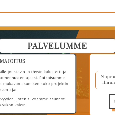
PALVELUMME
IMAJOITUS
lle joustavia ja täysin kalustettuja
Nopeas
ökomennusten ajaksi. Ratkaisumme
ilman
vat mukavan asumisen koko projektin
ston ajan.
ihtyvyyden, joten siivoamme asunnot
 viikon välein.