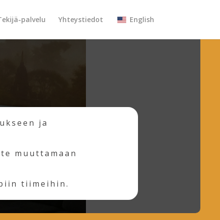
Tekijä-palvelu
Yhteystiedot
English
tukseen ja
ette muuttamaan
iin tiimeihin.