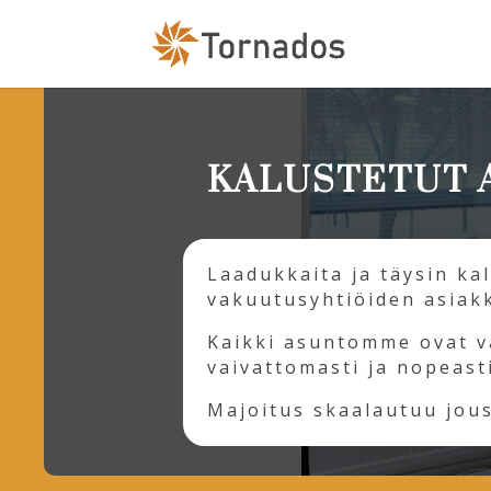
KALUSTETUT 
Laadukkaita ja täysin ka
vakuutusyhtiöiden asiakk
Kaikki asuntomme ovat va
vaivattomasti ja nopeast
Majoitus skaalautuu joust