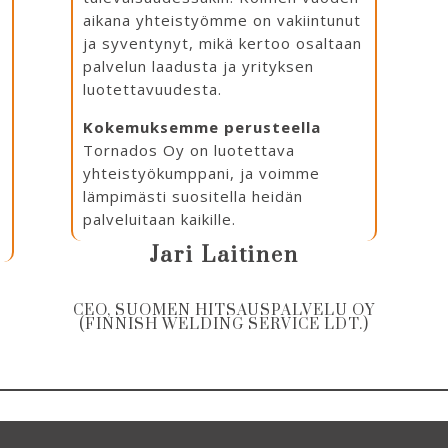
aikana yhteistyömme on vakiintunut
ja syventynyt, mikä kertoo osaltaan
palvelun laadusta ja yrityksen
luotettavuudesta.
Kokemuksemme perusteella
Tornados Oy on luotettava
yhteistyökumppani, ja voimme
lämpimästi suositella heidän
palveluitaan kaikille.
Jari Laitinen
CEO, SUOMEN HITSAUSPALVELU OY
(FINNISH WELDING SERVICE LDT.)