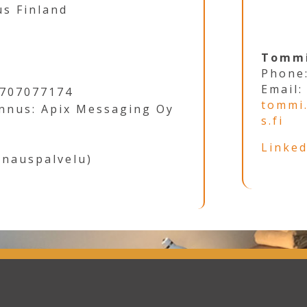
us Finland
Tommi
Phone
Email:
3707077174
tommi.
unnus: Apix Messaging Oy
s.fi
Linked
nnauspalvelu)