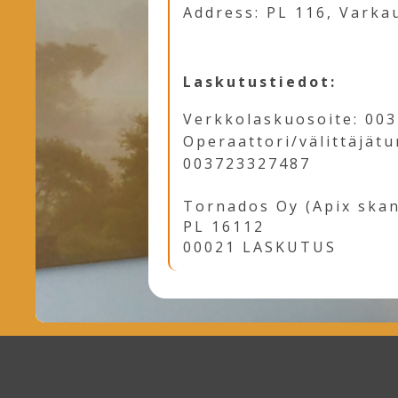
Address: PL 116, Varka
Laskutustiedot:
Verkkolaskuosoite: 00
Operaattori/välittäjät
003723327487
Tornados Oy (Apix ska
PL 16112
00021 LASKUTUS