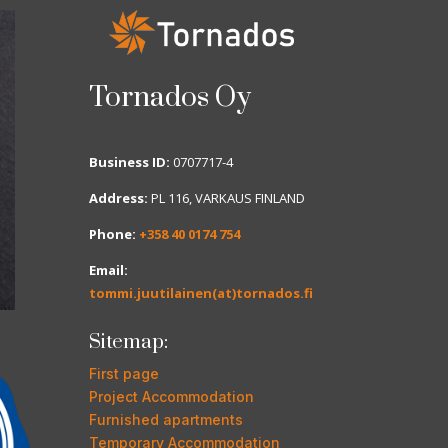
Tornados Oy
Business ID:
0707717-4
Address:
PL 116, VARKAUS FINLAND
Phone:
+358 40 0174 754
Email:
tommi.juutilainen(at)tornados.fi
Sitemap:
First page
Project Accommodation
Furnished apartments
Temporary Accommodation